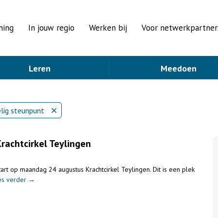
ning
In jouw regio
Werken bij
Voor netwerkpartner
Leren
Meedoen
lig steunpunt
Krachtcirkel Teylingen
tart op maandag 24 augustus Krachtcirkel Teylingen. Dit is een plek
es verder →