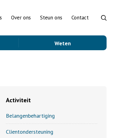
s
Over ons
Steun ons
Contact
Weten
Activiteit
Belangenbehartiging
Clientondersteuning