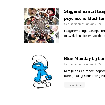
Stijgend aantal la
psychische klachte
Geplaatst op 21 januari 2026
Laagdrempelige steunpunten
ontwikkelen zich en worden s
Blue Monday bij L
Geplaatst op 13 januari 2026
Kom je ook de ‘meest depres
(deel je ding) Ontmoeting 
Leidse Regio