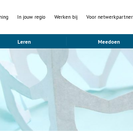
ning
In jouw regio
Werken bij
Voor netwerkpartner
Leren
Meedoen