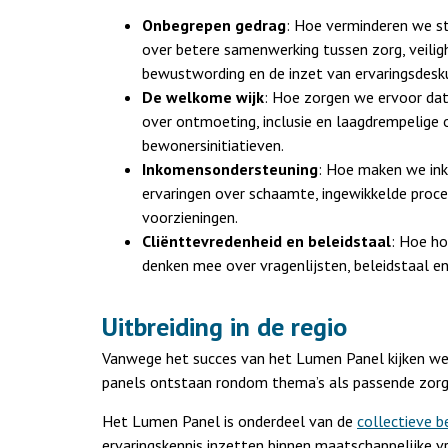
Onbegrepen gedrag
: Hoe verminderen we s
over betere samenwerking tussen zorg, veilig
bewustwording en de inzet van ervaringsdesk
De welkome wijk
: Hoe zorgen we ervoor dat
over ontmoeting, inclusie en laagdrempelige 
bewonersinitiatieven.
Inkomensondersteuning
: Hoe maken we ink
ervaringen over schaamte, ingewikkelde proc
voorzieningen.
Cliënttevredenheid en beleidstaal
: Hoe ho
denken mee over vragenlijsten, beleidstaal en 
Uitbreiding in de regio
Vanwege het succes van het Lumen Panel kijken we naa
panels ontstaan rondom thema’s als passende zorg
Het Lumen Panel is onderdeel van de
collectieve b
ervaringskennis inzetten binnen maatschappelijke v