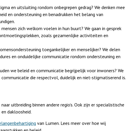
tigma en uitsluiting rondom onbegrepen gedrag? We denken mee
heid en ondersteuning en benadrukken het belang van
undigen.
 mensen zich welkom voelen in hun buurt? We gaan in gesprek
ontmoetingsplekken, zoals gezamenlijke activiteiten en
omensondersteuning toegankelijker en menselijker? We delen
edures en onduidelijke communicatie rondom ondersteuning en
uden we beleid en communicatie begrijpelijk voor inwoners? We
communicatie die respectvol, duidelijk en niet-stigmatiserend is.
r uitbreiding binnen andere regio’s. Ook zijn er specialistische
 en dakloosheid.
elangenbehartiging
van Lumen. Lees meer over hoe wij
raagstukken en beleid.