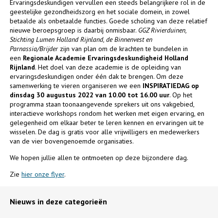
Ervaringsdeskundigen vervullen een steeds belangrijkere rol in de
geestelijke gezondheidszorg en het sociale domein, in zowel
betaalde als onbetaalde functies. Goede scholing van deze relatief
nieuwe beroepsgroep is daarbij onmisbaar.
GGZ Rivierduinen,
Stichting Lumen Holland Rijnland, de Binnenvest en
Parnassia/Brijder
zijn van plan om de krachten te bundelen in
een
Regionale Academie Ervaringsdeskundigheid Holland
Rijnland
. Het doel van deze academie is de opleiding van
ervaringsdeskundigen onder één dak te brengen. Om deze
samenwerking te vieren organiseren we een
INSPIRATIEDAG op
dinsdag 30 augustus 2022 van 10.00 tot 16.00 uur
. Op het
programma staan toonaangevende sprekers uit ons vakgebied,
interactieve workshops rondom het werken met eigen ervaring, en
gelegenheid om elkaar beter te leren kennen en ervaringen uit te
wisselen. De dag is gratis voor alle vrijwilligers en medewerkers
van de vier bovengenoemde organisaties.
We hopen jullie allen te ontmoeten op deze bijzondere dag.
Zie
hier onze flyer
.
Nieuws in deze categorieën