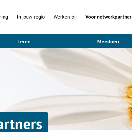
ning
In jouw regio
Werken bij
Voor netwerkpartner
Leren
Meedoen
artners