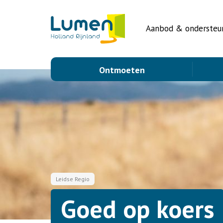
Aanbod & ondersteu
Ontmoeten
Leidse Regio
Goed op koers