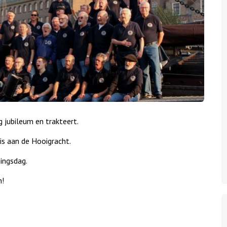
 jubileum en trakteert.
is aan de Hooigracht.
ingsdag.
m!