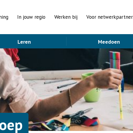
ning
In jouw regio
Werken bij
Voor netwerkpartner
Leren
Meedoen
roep