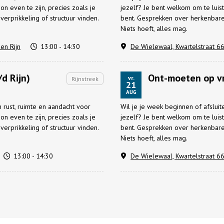
n even te zijn, precies zoals je
jezelf? Je bent welkom om te luist
erprikkeling of structuur vinden.
bent. Gesprekken over herkenbare t
Niets hoeft, alles mag.
en Rijn
13:00 - 14:30
De Wielewaal, Kwartelstraat 66
d Rijn)
Ont-moeten op vr
vr.
Rijnstreek
21
AUG
 rust, ruimte en aandacht voor
Wil je je week beginnen of afslui
n even te zijn, precies zoals je
jezelf? Je bent welkom om te luist
erprikkeling of structuur vinden.
bent. Gesprekken over herkenbare t
Niets hoeft, alles mag.
13:00 - 14:30
De Wielewaal, Kwartelstraat 66