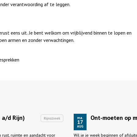
onder verantwoording af te leggen.
gerust eens uit. Je bent welkom om vrijblijvend binnen te lopen en
 open armen en zonder verwachtingen.
gesprekken
a/d Rijn)
Ont-moeten op m
ma.
Rijnstreek
17
AUG
 rust, ruimte en aandacht voor
Wil je je week beginnen of afslui